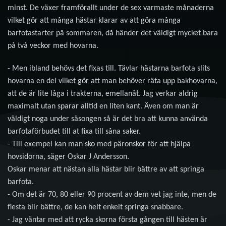
minst. De växer framförallt under de sex varmaste månaderna
vilket gör att många hästar klarar av att göra många
barfotastarter på sommaren, då händer det väldigt mycket bara
på två veckor med hovarna.
- Men ibland behövs det fixas till. Tävlar hästarna barfota slits
hovarna en del vilket gör att man behöver räta upp bakhovarna,
att de är lite låga i trakterna, emellanåt. Jag verkar aldrig
maximalt utan sparar alltid en liten kant. Även om man är
väldigt noga under säsongen så är det bra att kunna använda
barfotaförbudet till at fixa till såna saker.
- Till exempel kan man sko med päronskor för att hjälpa
hovsidorna, säger Oskar J Andersson.
Oskar menar att nästan alla hästar blir bättre av att springa
barfota.
- Om det är 70, 80 eller 90 procent av dem vet jag inte, men de
flesta blir bättre, de kan helt enkelt springa snabbare.
- Jag väntar med att rycka skorna första gången till hästen är