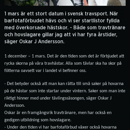
1 mars är ett stort datum i svensk travsport. När
barfotaförbudet hävs och vi ser startlistor fyllda
med överkorsade hästskor. - Både som travtränare
och hovslagare gillar jag att vi har fyra årstider,
säger Oskar J Andersson.
1 december – 1 mars. Det är den tiden som det är förbjudet att
rycka skorna på våra travhästar. Alla som tävlar ska ha skor på
fötterna oavsett var i landet vi befinner oss.
- Det betyder också att man kan rätta till små saker på hovarna
på de hästar som inte startar under vintern. Saker som man inte
riktigt hinner med under tävlingssäsongen, säger Oskar J
Andersson.
Oskar är en framgångsrik travtränare, men har också en
gedigen utbildning som hovslagare.
- Under den tiden vi har barfotaförbud växer också hovarna