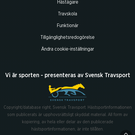
Hästägare
Travskola
Funktionär
Tillgänglighetsredogörelse
Ändra cookie-inställningar
Vi är sporten - presenteras av Svensk Travsport
Copyright/database right, Svensk Travsport. Hästsportinformationen
som publicerats är upphovsrättsligt skyddat material. All form av
kopiering, av hela eller delar av den publicerade
hästsportinformationen, är inte tillåten.