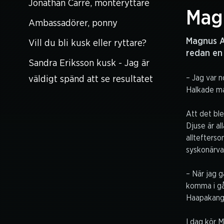
Jonathan Carré, montéryttare
Mag
Ambassadörer, ponny
Magnus A 
Vill du bli kusk eller ryttare?
redan en 
Sandra Eriksson kusk - Jag är
– Jag var n
väldigt spänd att se resultatet
Halkade man
Att det bl
Djuse är a
alltefters
syskonärva 
– När jag 
komma i gå
Haapakanga
I dag kör M