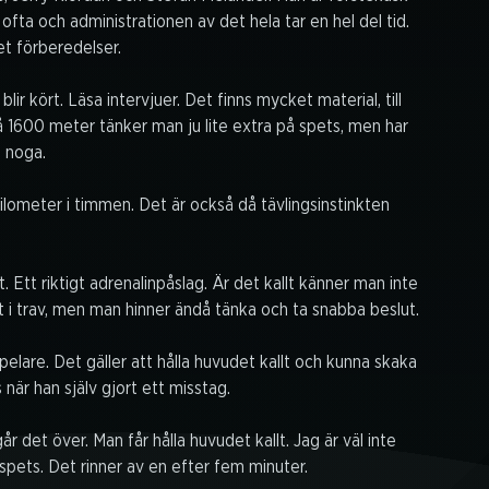
fta och administrationen av det hela tar en hel del tid.
et förberedelser.
ir kört. Läsa intervjuer. Det finns mycket material, till
å 1600 meter tänker man ju lite extra på spets, men har
a noga.
 kilometer i timmen. Det är också då tävlingsinstinkten
 Ett riktigt adrenalinpåslag. Är det kallt känner man inte
 i trav, men man hinner ändå tänka och ta snabba beslut.
elare. Det gäller att hålla huvudet kallt och kunna skaka
 när han själv gjort ett misstag.
 det över. Man får hålla huvudet kallt. Jag är väl inte
pets. Det rinner av en efter fem minuter.