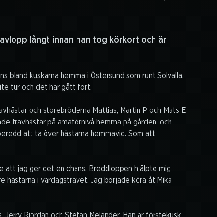
ravlopp långt innan han tog körkort och är
urrens bland kuskarna hemma i Östersund som runt Solvalla.
te tur och det har gått fort.
avhästar och storebröderna Mattias, Martin P och Mats E
nade travhästar på amatörnivå hemma på gården, och
beredd att ta över hästarna hemmavid. Som att
e att jag ger det en chans. Breddloppen hjälpte mig
 hästarna i vardagstravet. Jag började köra åt Mika
s, Jerry Riordan och Stefan Melander. Han är förstekusk