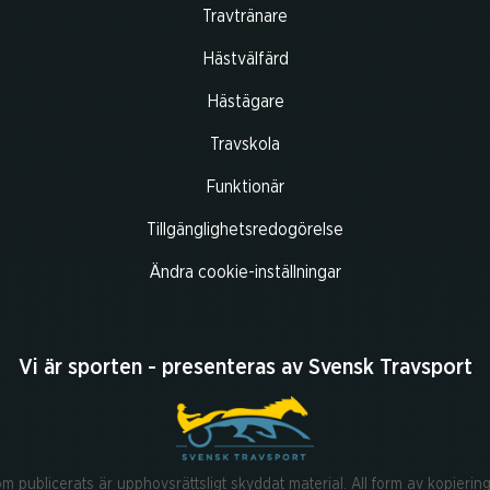
Travtränare
Hästvälfärd
Hästägare
Travskola
Funktionär
Tillgänglighetsredogörelse
Ändra cookie-inställningar
Vi är sporten - presenteras av Svensk Travsport
publicerats är upphovsrättsligt skyddat material. All form av kopiering