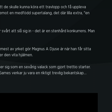
att de skulle kunna köra ett travlopp och få uppleva
remot en medfödd supertalang, det där lilla extra, "en
 svårt att slå sig in - det är en stenhård konkurrens. Man
r mest av yrket gör Magnus A Djuse är när han får sitta
r den vita hjälmen.
er sig som en sexårig valack som gjort trettio starter.
y Games verkar ju vara en riktigt trevlig bekantskap…