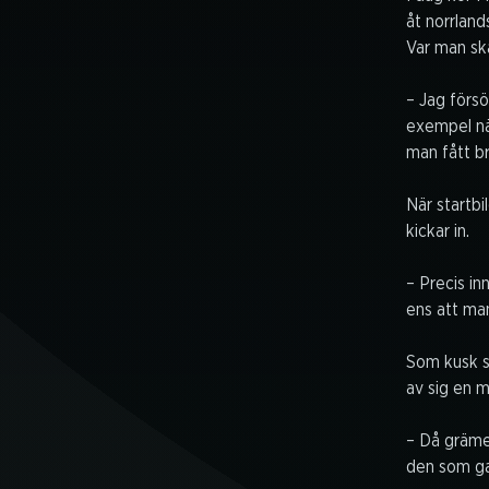
åt norrland
Var man ska
– Jag försö
exempel när
man fått br
När startbi
kickar in.
– Precis in
ens att man
Som kusk st
av sig en m
– Då grämer
den som ga