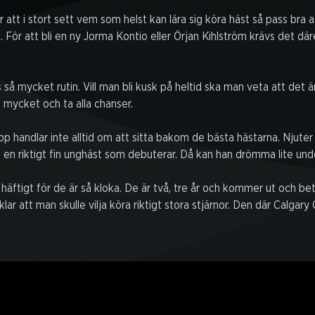
 att i stort sett vem som helst kan lära sig köra häst så pass bra 
 För att bli en ny Jorma Kontio eller Örjan Kihlström krävs det dä
 så mycket rutin. Vill man bli kusk på heltid ska man veta att det är
 mycket och ta alla chanser.
pp handlar inte alltid om att sitta bakom de bästa hästarna. Njute
en riktigt fin unghäst som debuterar. Då kan han drömma lite unde
 häftigt för de är så kloka. De är två, tre år och kommer ut och bet
klar att man skulle vilja köra riktigt stora stjärnor. Den där Calgar