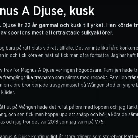
nus A Djuse, kusk
Djuse är 22 år gammal och kusk till yrket. Han körde t
av sportens mest eftertraktade sulkyaktörer.
og bara på rätt plats vid rätt tillfälle. Det var inte lika hård konk
 in och fick köra en häst så fick man ofta fortsätta. Jag har haft li
ev trav för Magnus A Djuse var ingen högoddsare. Familjen hade tr
lla framgångsrika travnamn som nämns med respekt. Familjen trä
om en äldre bror började travgymnasiet på Wången stod en yngre 
kläder.
gått ut på Wången hade det rullat på bra med loppen och jag tänkt
ng, och sen fick man hoppa upp ett snäpp och börja köra de sämre
s och jag tror det var 2018 som jag vann på V75.
agnus A Djuse kontinuerligt åt stora tränare som storebror Mattia