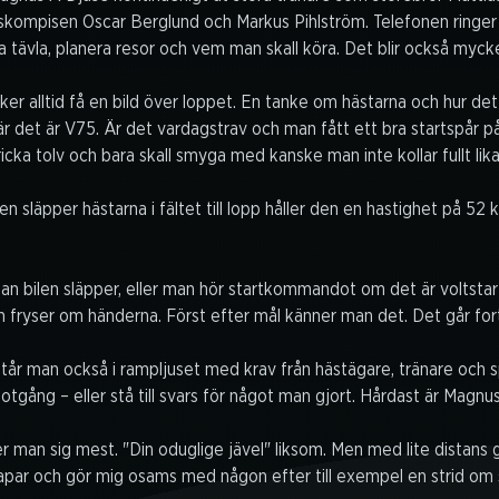
skompisen Oscar Berglund och Markus Pihlström. Telefonen ringer o
 tävla, planera resor och vem man skall köra. Det blir också myck
ker alltid få en bild över loppet. En tanke om hästarna och hur det bl
 det är V75. Är det vardagstrav och man fått ett bra startspår p
icka tolv och bara skall smyga med kanske man inte kollar fullt lik
len släpper hästarna i fältet till lopp håller den en hastighet på 52
nan bilen släpper, eller man hör startkommandot om det är voltstart.
 fryser om händerna. Först efter mål känner man det. Det går fort
år man också i rampljuset med krav från hästägare, tränare och sp
otgång – eller stå till svars för något man gjort. Hårdast är Magnus
 man sig mest. "Din oduglige jävel" liksom. Men med lite distans går
par och gör mig osams med någon efter till exempel en strid om s