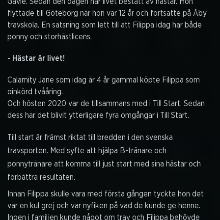
Gävle. Sedan den dagen har livet bestått av hästar. Hon
flyttade till Göteborg när hon var 12 år och fortsatte på Åby
travskola. En satsning som lett till att Filippa idag har både
ponny och storhästlicens.
- Hästar är livet!
Calamity Jane som idag är 4 år gammal köpte Filippa som
oinkörd tvååring.
Och hösten 2020 var de tillsammans med i Till Start. Sedan
dess har det blivit ytterligare fyra omgångar i Till Start.
Till start är främst riktat till bredden i den svenska
travsporten. Med syfte att hjälpa B-tränare och
ponnytränare att komma till just start med sina hästar och
förbättra resultaten.
Innan Filippa skulle vara med första gången tyckte hon det
var en kul grej och var nyfiken på vad de kunde ge henne.
Ingen i familjen kunde något om trav och Filippa behövde