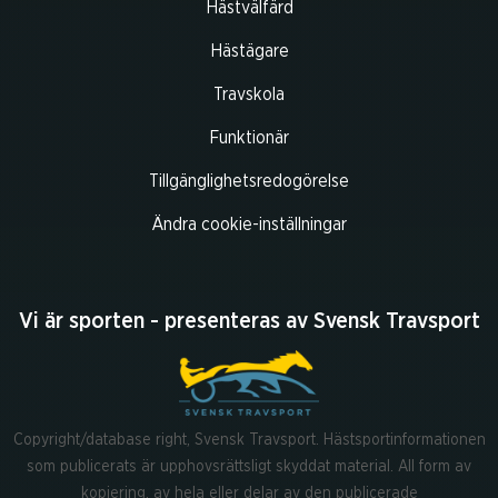
Hästvälfärd
Hästägare
Travskola
Funktionär
Tillgänglighetsredogörelse
Ändra cookie-inställningar
Vi är sporten - presenteras av Svensk Travsport
Copyright/database right, Svensk Travsport. Hästsportinformationen
som publicerats är upphovsrättsligt skyddat material. All form av
kopiering, av hela eller delar av den publicerade