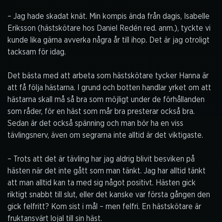
– Jag hade skadat knät. Min kompis ända från dagis, Isabelle
Eriksson (hästskötare hos Daniel Redén red. anm.), tyckte vi
kunde lika gärna avverka några år till ihop. Det är jag otroligt
tacksam för idag.
Det bästa med att arbeta som hästskötare tycker Hanna är
att få följa hästarna. I grund och botten handlar yrket om att
hästarna skall må så bra som möjligt under de förhållanden
som råder, för en häst som mår bra presterar också bra.
Sedan är det också spänning och man bör ha en viss
tävlingsnerv, även om segrarna inte alltid är det viktigaste.
– Trots att det är tävling har jag aldrig blivit besviken på
hästen när det inte gått som man tänkt. Jag har alltid tänkt
att man alltid kan ta med sig något positivt. Hästen gick
riktigt snabbt till slut, eller det kanske var första gången den
gick felfritt? Kom sist i mål – men felfri. En hästskötare är
fruktansvärt lojal till sin häst.