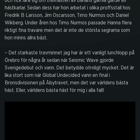
och fick lära sig om travhästen av banans gamla garde av
hästkarlar. Sedan dess har hon arbetat i olika proffsstall hos
Fredrik B Larsson, Jim Oscarsson, Timo Nurmos och Daniel
Wikberg. Under åren hos Timo Nurmos passade Hanna flera
riktigt fina travare men det är inte de största segrarna som
hon minns allra bäst.
– Det starkaste travminnet jag har är ett vanligt lunchlopp på
Örebro för några år sedan när Seismic Wave gjorde
Sverigedebut och vann. Det betydde otroligt mycket. Det är
lika stort som när Global Undecided vann en final i
Bronsdivisionen på Åbytravet, men det var världens bästa
häst. Eller, världens bästa häst för mig i alla fall!