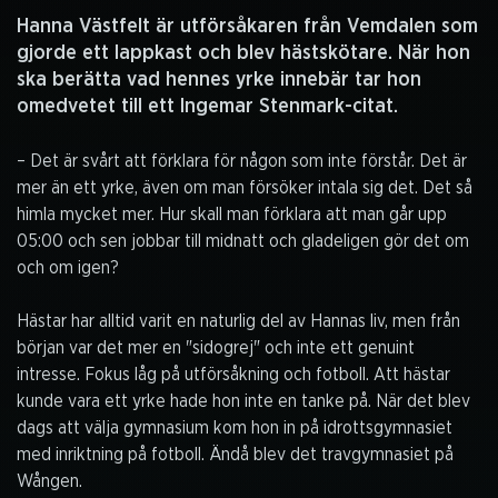
Hanna Västfelt är utförsåkaren från Vemdalen som
gjorde ett lappkast och blev hästskötare. När hon
ska berätta vad hennes yrke innebär tar hon
omedvetet till ett Ingemar Stenmark-citat.
– Det är svårt att förklara för någon som inte förstår. Det är
mer än ett yrke, även om man försöker intala sig det. Det så
himla mycket mer. Hur skall man förklara att man går upp
05:00 och sen jobbar till midnatt och gladeligen gör det om
och om igen?
Hästar har alltid varit en naturlig del av Hannas liv, men från
början var det mer en "sidogrej" och inte ett genuint
intresse. Fokus låg på utförsåkning och fotboll. Att hästar
kunde vara ett yrke hade hon inte en tanke på. När det blev
dags att välja gymnasium kom hon in på idrottsgymnasiet
med inriktning på fotboll. Ändå blev det travgymnasiet på
Wången.