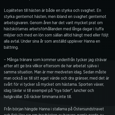
Lojaliteten till hästen är både en styrka och svaghet. En
styrka gentemot hästen, men ibland en svaghet gentemot
arbetsgivaren. Genom åren har det varit mycket prat om
hästskötarnas arbetsförhållanden med långa dagar i tuffa
miljöer och med en lön som sällan alltid hängt med eller följt
alla avtal. Under sina år som anställd upplever Hanna en
bättring.
– Många tränare som kommer underifrån tycker jag strävar
efter att ge bra villkor eftersom de har arbetat själva i
samma situation. Man är mer medveten idag. Sedan måste
man också se till sitt eget värde och dra gränser, med det är
svårt för vi tycker så mycket om hästarna. Sporten växer,
idag tävlar vi till exempel på "nya tider", luncher och
helgkvällar. Då räcker timmarna inte till.
Från början hängde Hanna i stallarna på Östersundstravet