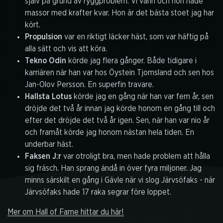
själv på grund av ryggproblem. Vi vann och hon hade
massor med krafter kvar. Hon är det bästa stoet jag har
kört.
Propulsion
var en riktigt läcker häst, som var häftig på
alla sätt och vis att köra.
Tekno Odin
körde jag flera gånger. Både tidigare i
karriären när han var hos Öystein Tjomsland och sen hos
Jan-Olov Persson. En superfin travare.
Hallsta Lotus
körde jag en gång när han var fem år, sen
dröjde det två år innan jag körde honom en gång till och
efter det dröjde det två år igen. Sen, när han var nio år
och framåt körde jag honom nästan hela tiden. En
underbar häst.
Faksen
J:r
var otroligt bra, men hade problem att hålla
sig fräsch. Han sprang ändå in över fyra miljoner. Jag
minns särskilt en gång i Gävle när vi slog Järvsöfaks - när
Järvsöfaks hade 17 raka segrar före loppet.
Mer om Hall of Fame hittar du här!