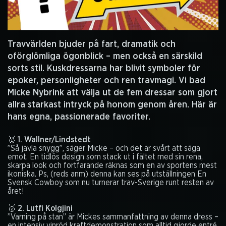
Travvärlden bjuder på fart, dramatik och
oförglömliga ögonblick – men också en särskild
sorts stil. Kuskdressarna har blivit symboler för
epoker, personligheter och ren travmagi. Vi bad
Micke Nybrink att välja ut de fem dressar som gjort
allra starkast intryck på honom genom åren. Här är
hans egna, passionerade favoriter.
🥇 1. Wallner/Lindstedt
”Så jävla snygg”, säger Micke – och det är svårt att säga
emot. En tidlös design som stack ut i fältet med sin rena,
skarpa look och fortfarande räknas som en av sportens mest
ikoniska. Ps, (reds anm) denna kan ses på utställningen
En
Svensk Cowboy som nu turnerar trav-Sverige runt resten av
året!
🥈 2. Lutfi Kolgjini
”Varning på stan” är Mickes sammanfattning av denna dress –
en intensiv vinröd kraftdemonstration som alltid gjorde entré