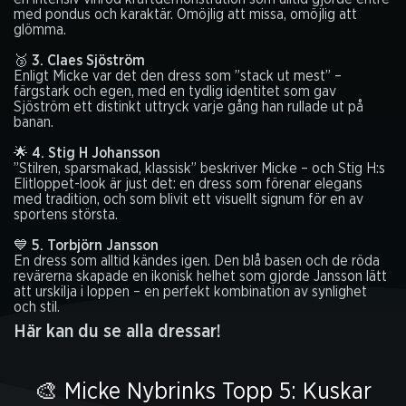
med pondus och karaktär. Omöjlig att missa, omöjlig att
glömma.
🥉 3. Claes Sjöström
Enligt Micke var det den dress som ”stack ut mest” –
färgstark och egen, med en tydlig identitet som gav
Sjöström ett distinkt uttryck varje gång han rullade ut på
banan.
🌟 4. Stig H Johansson
”Stilren, sparsmakad, klassisk” beskriver Micke – och Stig H:s
Elitloppet-look är just det: en dress som förenar elegans
med tradition, och som blivit ett visuellt signum för en av
sportens största.
💙 5. Torbjörn Jansson
En dress som alltid kändes igen. Den blå basen och de röda
revärerna skapade en ikonisk helhet som gjorde Jansson lätt
att urskilja i loppen – en perfekt kombination av synlighet
och stil.
Här kan du se alla dressar!
🎨 Micke Nybrinks Topp 5: Kuskar