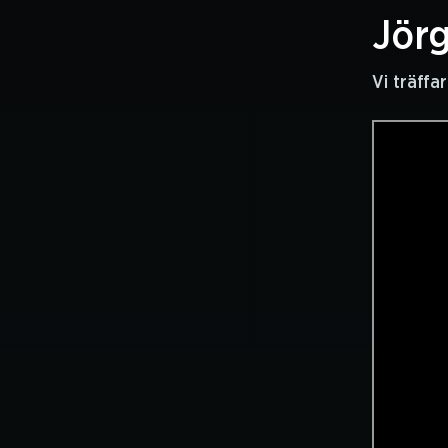
Jör
Vi träffa